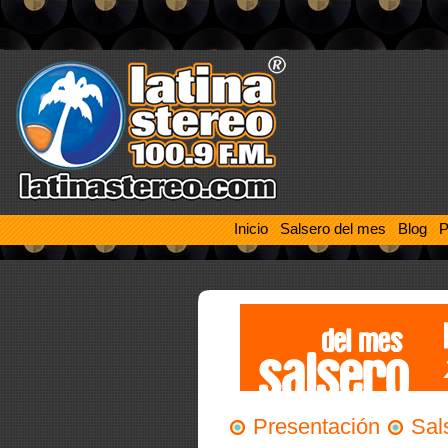
Inicio
Salsero del mes
Blog
P
Presentación
Sal