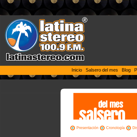
Inicio
Salsero del mes
Blog
P
Presentación
Cronología
Di