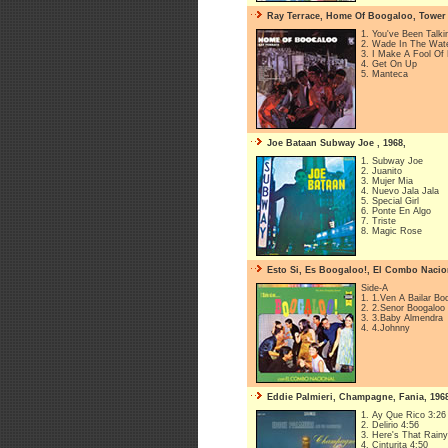
Ray Terrace, Home Of Boogaloo, Tower 
1. You've Been Talk
2. Wade In The Wat
3. I Make A Fool Of
4. Get On Up
5. Manteca
Joe Bataan Subway Joe , 1968,
1. Subway Joe
2. Juanito
3. Mujer Mia
4. Nuevo Jala Jala
5. Special Girl
6. Ponte En Algo
7. Triste
8. Magic Rose
Esto Si, Es Boogaloo!, El Combo Nacio
Side-A
1. 1.Ven A Bailar Bo
2. 2.Senor Boogaloo
3. 3.Baby Almendra
4. 4.Johnny
Eddie Palmieri, Champagne, Fania, 196
1. Ay Que Rico 3:26
2. Delirio 4:56
3. Here's That Rain
4. Cinturita 4:50