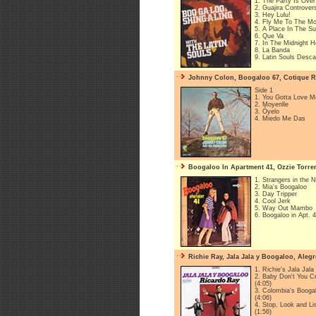
1. The Party Is Over
2. Guajira Controvers
3. Hey Lulu!
4. Fly Me To The M
5. A Place In The S
6. Que Va
7. In The Midnight H
8. La Banda
9. Latin Souls Desca
Johnny Colon, Boogaloo 67, Cotique R
Side 1
1. You Gotta Love M
2. Moyenlle
3. Óyelo
4. Miedo Me Das
Boogaloo In Apartment 41, Ozzie Torren
1. Strangers in the N
2. Mia's Boogaloo
3. Day Tripper
4. Cool Jerk
5. Way Out Mambo
6. Boogaloo in Apt. 
Richie Ray, Jala Jala y Boogaloo, Alegr
1. Richie's Jala Jal
2. Baby Don't You C
(4:05)
3. Colombia's Booga
(4:06)
4. Stop, Look and L
(1:56)