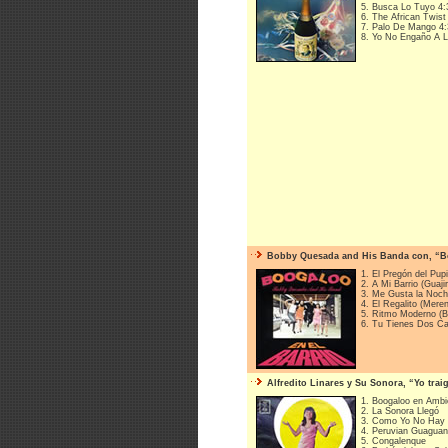
5. Busca Lo Tuyo 4:
6. The African Twist
7. Palo De Mango 4:
8. Yo No Engaño A 
Bobby Quesada and His Banda con, “Boo
1. El Pregón del Pup
2. A Mi Barrio (Guaji
3. Me Gusta la Noch
4. El Regalito (Mer
5. Ritmo Moderno (B
6. Tu Tienes Dos Ca
Alfredito Linares y Su Sonora, “Yo tra
1. Boogaloo en Ambi
2. La Sonora Llegó
3. Como Yo No Hay
4. Peruvian Guagua
5. Congalenque