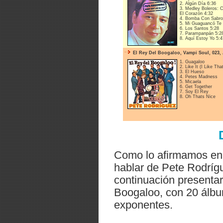
2. Algún Día 6:36
3. Medley Boleros: 
El Corazón 4:32
4. Bomba Con Sabro
5. Mi Guaguancó Te
6. Los Santos 5:28
7. Parampanpán 5:2
8. Aquí Estoy Yo 5:4
El Rey Del Boogaloo, Vampi Soul, 023, 
1. Guagaloo
2. Like It (I Like Tha
3. El Hueso
4. Petes Madness
5. Micaela
6. Get Together
7. Soy El Rey
8. Oh Thats Nice
Como lo afirmamos en 
hablar de Pete Rodrígu
continuación presentar
Boogaloo, con 20 álbu
exponentes.