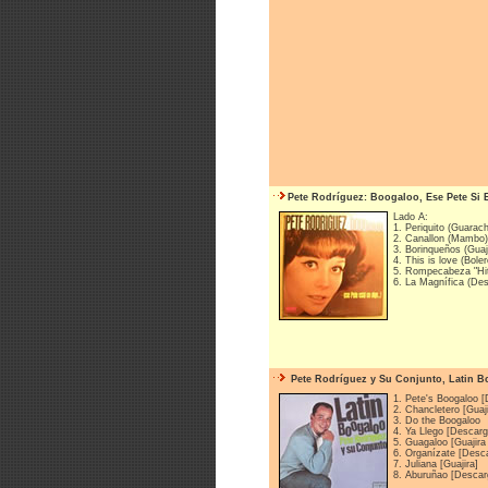
Pete Rodríguez: Boogaloo, Ese Pete Si 
Lado A:
1. Periquito (Guarac
2. Canallon (Mambo)
3. Borinqueños (Guaj
4. This is love (Boler
5. Rompecabeza "Hi
6. La Magnífica (Des
Pete Rodríguez y Su Conjunto, Latin Bo
1. Pete's Boogaloo 
2. Chancletero [Guaj
3. Do the Boogaloo
4. Ya Llego [Descarg
5. Guagaloo [Guajira
6. Organízate [Desc
7. Juliana [Guajira]
8. Aburuñao [Descar