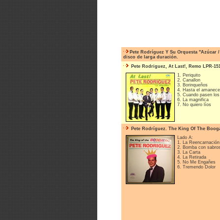
Pete Rodríguez Y Su Orquesta "Azúcar 
disco de larga duración.
Pete Rodriguez, At Last!, Remo LPR-151
1. Periquito
2. Canallon
3. Borinqueños
4. Hasta el amanece
5. Cuando pasen los
6. La magnifica
7. No quiero líos
Pete Rodríguez. The King Of The Booga
Lado A:
1. La Reencarnación
2. Bomba con sabro
3. La Carta
4. La Retirada
5. No Me Engañes
6. Tremendo Dolor