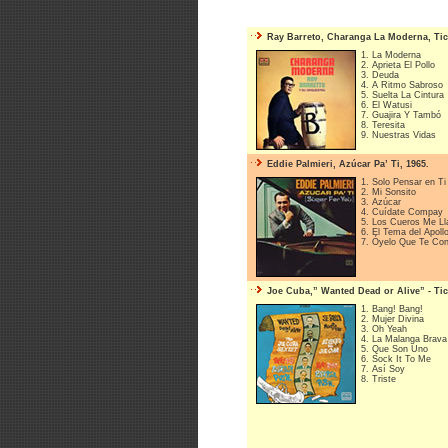
Ray Barreto, Charanga La Moderna, Tic
1. La Moderna
2. Aprieta El Pollo
3. Deuda
4. A Ritmo Sabroso
5. Suelta La Cintura
6. El Watusi
7. Guajira Y Tambó
8. Teresita
9. Nuestras Vidas
Eddie Palmieri, Azúcar Pa’ Ti, 1965.
1. Solo Pensar en Ti
2. Mi Sonsito
3. Azúcar
4. Cuídate Compay
5. Los Cueros Me L
6. El Tema del Apoll
7. Óyelo Que Te Co
Joe Cuba,” Wanted Dead or Alive” - Tic
1. Bang! Bang!
2. Mujer Divina
3. Oh Yeah
4. La Malanga Brava
5. Que Son Uno
6. Sock It To Me
7. Así Soy
8. Triste