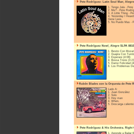
Pete Rodríguez: Latin Soul Man; Alegre
1. Tengo Jala - Pet
2. Me? - Pete Rodrí
3. A Little Thing - 
4. Yesterday I Heard
Gene Lees.
5. No Puedo Mas - 
Pete Rodríguez Now!, Alegre SLPA 8810
1. Besito Con Mozan
2. Guajira Con Tumb
3. Esperare (4:08)
4. Bossa Triste (3:23
5. Dame Felicidad (4
6. Los Problemas De 
Rubén Blades con la Orquesta de Pete R
Lado A:
1. Juan González
2. Solo
3. Hey man
4. When,
5. Descarga caliente
Pete Rodríguez & His Orchestra. Right 
1. Aprende a Bailar 