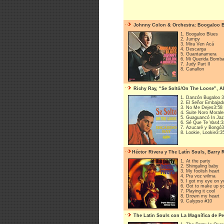
Johnny Colon & Orchestra: Boogaloo Bl
1. Boogaloo Blues
2. Jumpy
3. Mira Ven Acá
4. Descarga
5. Guantanamera
6. Mi Querida Bomb
7. Judy Part II
8. Canallon
Richy Ray, “Se Soltó/On The Loose”, Al
1. Danzón Bugaloo 3
2. El Señor Embajad
3. No Me Dejes3:58
4. Suite Noro Moral
5. Guaguancó In Ja
6. Sé Que Te Vas4:3
7. Azucaré y Bongó3
8. Lookie, Lookie3:3
Héctor Rivera y The Latín Souls, Barry 
1. At the party
2. Shingaling baby
3. My foolish heart
4. Pra voz wilma
5. I got my eye on y
6. Got to make up y
7. Playing it cool
8. Drown my heart
9. Calypso #10
The Latin Souls con La Magnífica de P