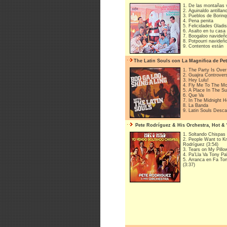
1. De las montañas
2. Aguinaldo antillan
3. Pueblos de Borin
4. Pena penita
5. Felicidades Gladis
6. Asalto en tu casa
7. Boogaloo navideñ
8. Potpourri navideñ
9. Contentos están
The Latin Souls con La Magnifica de Pe
1. The Party Is Over
2. Guajira Controvers
3. Hey Lulu!
4. Fly Me To The M
5. A Place In The S
6. Que Va
7. In The Midnight H
8. La Banda
9. Latin Souls Desca
Pete Rodríguez & His Orchestra, Hot & 
1. Soltando Chispas 
2. People Want to 
Rodríguez (3:54)
3. Tears on My Pillo
4. Pa'Lla Va Tony P
5. Arranca en Fa T
(3:37)