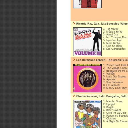
Ricardo Ray, Jala, Jala Boogaloo Volume
1. Tin Marín
2. Música Ye Ye
3. Aquel Dia
4. Mr. Trumpet Man
5. Iqui Con Iqui
6. More Richie
7. Que Se Rían
8. Las Caraqueñas
Los Hermanos Lebrón, The Brookliy Bum
1. You've Lost That 
2. The Village Chant
3. Boogaloo Pa Mi S
4. Vacilón
5. Let's Get Stoned
6. Apúrate
7. Son Sabrosón
8. El Cantante
9. Money Can't Buy
Charlie Palmieri, Latin Boogaloo, Sello 
1. Mambo Show
2. Uptight
3. Bugalu
4. Bitter Sweet
5. Cote Pa La Cola
6. Panama's Boogal
7. Clusters
8. A Night To Reme