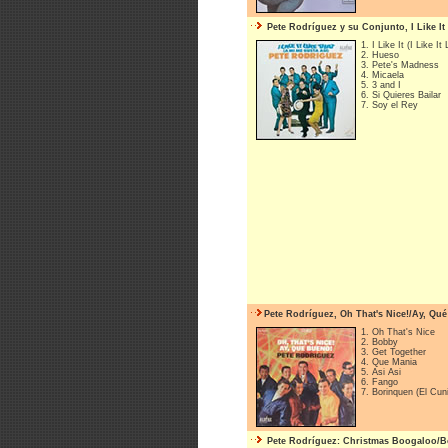
Pete Rodríguez y su Conjunto, I Like It
1. I Like It (I Like It
2. Hueso
3. Pete's Madness
4. Micaela
5. 3 and I
6. Si Quieres Bailar
7. Soy el Rey
Pete Rodríguez, Oh That's Nice!/Ay, Qué
1. Oh That's Nice
2. Bobby
3. Get Together
4. Que Mania
5. Asi Asi
6. Fango
7. Borinquen (El Cun
Pete Rodríguez: Christmas Boogaloo/Bo