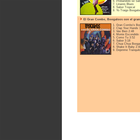
6. Probándolo se Sa
7. Linares Blues
8. Sabor Tropical
9. Yo Traigo Boogalo
El Gran Combo, Boogaloos con el gran
1. Gran Combo's Bo
2. Clap Your Hands 
3. Vas Bien 2:48
4. Monte Escondido 
5. Como Tu 3:52
6. Sabor 3:18
7. Chua Chua Booga
8. Shake It Baby 2:4
9. Dejenme Tranquil