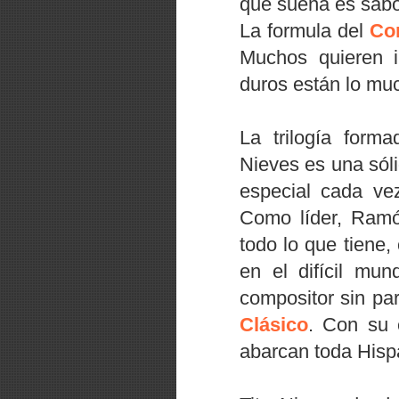
que suena es sabor
La formula del
Co
Muchos quieren i
duros están lo mu
La trilogía for
Nieves es una sól
especial cada ve
Como líder, Ramó
todo lo que tiene,
en el difícil mu
compositor sin pa
Clásico
. Con su 
abarcan toda His