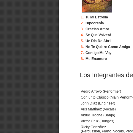
1.
Tu Mi Estrella
2.
Hipocresía
3.
Gracias Amor
4.
Se Que Volverá
5.
Un Día De Abril
6.
No Te Quiero Como Amiga
7.
Contigo Me Voy
8.
Me Enamore
Los Integrantes de
Pedro Arroyo (Performer)
Conjunto Clásico (Main Perform
John Díaz (Engineer)
Aris Martínez (Vocals)
Abiud Troche (Banjo)
Victor Cruz (Bongos)
Ricky González
(Percussion, Piano, Vocals, Prod