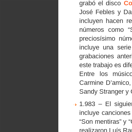
grabó el disco
Co
José Febles y Dan
incluyen hacen r
números como
“S
preciosísimo núme
incluye una seri
grabaciones anter
este trabajo es di
Entre los músico
Carmine D’amico, 
Sandy Stranger y 
1.983 – El siguie
incluye cancione
“Son mentiras”
y
“
realizaron Luís Ra