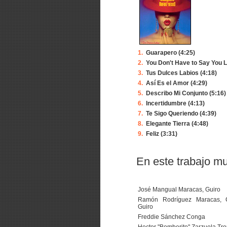
1.
Guarapero (4:25)
2.
You Don't Have to Say You L
3.
Tus Dulces Labios (4:18)
4.
Así Es el Amor (4:29)
5.
Describo Mi Conjunto (5:16)
6.
Incertidumbre (4:13)
7.
Te Sigo Queriendo (4:39)
8.
Elegante Tierra (4:48)
9.
Feliz (3:31)
En este trabajo mu
José Mangual Maracas, Guiro
Ramón Rodríguez Maracas, C
Guiro
Freddie Sánchez Conga