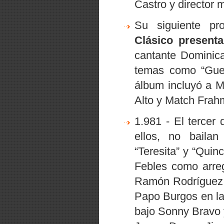
Castro y director 
Su siguiente pr
Clásico present
cantante Dominica
temas como
“Gue
álbum incluyó a M
Alto y Match Frahm
1.981 - El tercer
ellos, no bailan
“Teresita”
y
“Quinca
Febles como arreg
Ramón Rodríguez e
Papo Burgos en la
bajo Sonny Bravo y