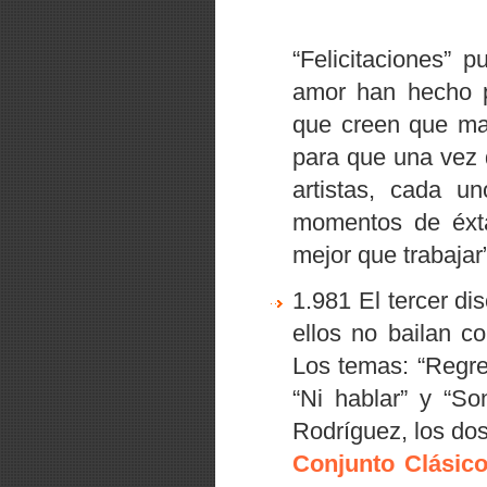
“Felicitaciones” 
amor han hecho p
que creen que ma
para que una vez d
artistas, cada u
momentos de éxt
mejor que trabajar
1.981 El tercer di
ellos no bailan c
Los temas:
“Regre
“Ni hablar”
y
“Son
Rodríguez, los do
Conjunto Clásic