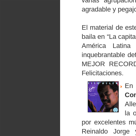
varias agrupacion
agradable y pegajo
El material de est
baila en
“La capita
América Latin
inquebrantable de
MEJOR RECORDS s
Felicitaciones.
En 
Con
All
la 
por excelentes m
Reinaldo Jorge 