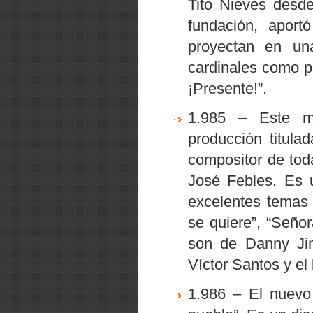
Tito Nieves desd
fundación, aport
proyectan en una
cardinales como 
¡Presente!”.
1.985 – Este m
producción titula
compositor de tod
José Febles. Es 
excelentes temas
se quiere”
,
“Señor
son de Danny Ji
Víctor Santos y el
1.986 – El nuevo