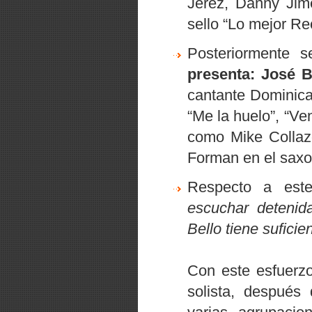
Jerez, Danny Jim
sello
“Lo mejor Re
Posteriormente s
presenta: José B
cantante Dominica
“Me la huelo”
,
“Ven
como Mike Collazo
Forman en el saxo
Respecto a este
escuchar deteni
Bello tiene suficien
Con este esfuerzo
solista, después