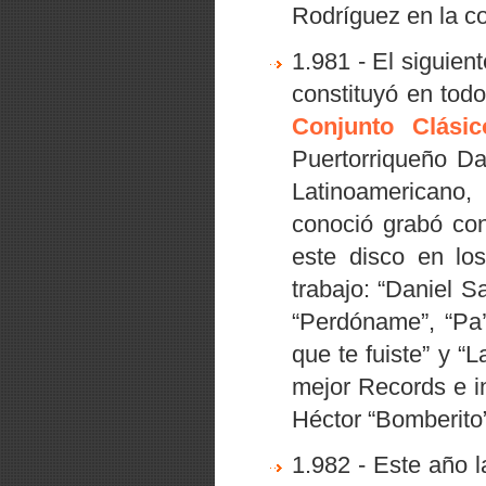
Rodríguez en la c
1.981 - El siguient
constituyó en todo
Conjunto Clásic
Puertorriqueño Da
Latinoamericano,
“
conoció grabó con
este disco en lo
trabajo:
“Daniel Sa
“Perdóname”
,
“Pa’
que te fuiste”
y
“L
mejor Records e i
Héctor
“Bomberito
1.982 - Este año