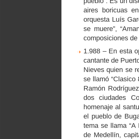
pueblo”
. Es un di
aires boricuas en
orquesta Luís Gar
se muere”
,
“Ama
composiciones de
1.988 – En esta 
cantante de Puerto
Nieves quien se re
se llamó
“Clasico
Ramón Rodríguez 
dos ciudades Co
homenaje al santu
el pueblo de Buga
tema se llama
“A 
de Medellín, capi